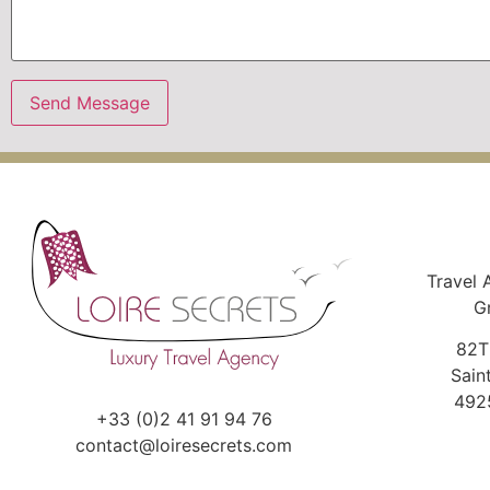
Travel 
G
82T
Sain
492
+33 (0)2 41 91 94 76
contact@loiresecrets.com